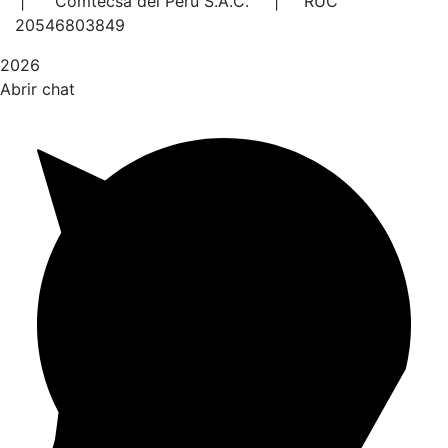
| Comtecsa del Perú S.A.C. | RUC
20546803849
2026
Abrir chat